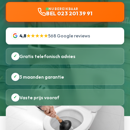
NU BEREIKBAAR
BEL 023 201 39 91
4,8
★★★★★
568 Google reviews
✓
Gratis telefonisch advies
✓
3 maanden garantie
✓
Vaste prijs vooraf