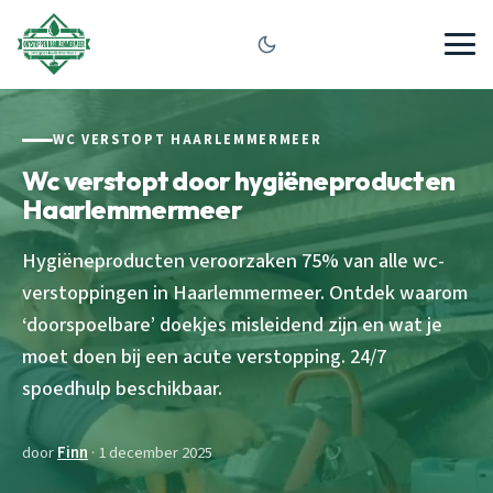
WC VERSTOPT HAARLEMMERMEER
Wc verstopt door hygiëneproducten
Haarlemmermeer
Hygiëneproducten veroorzaken 75% van alle wc-
verstoppingen in Haarlemmermeer. Ontdek waarom
‘doorspoelbare’ doekjes misleidend zijn en wat je
moet doen bij een acute verstopping. 24/7
spoedhulp beschikbaar.
door
Finn
· 1 december 2025